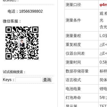
联系我们：
测量口径
φ4
电话：18566398802
观 
测量条件
光 源
微信客服：
含光
测量量程
L:0
重复精度
△E
仪器台间差
△E<
测量时间
0.5
数据存储容量
标样
试试模糊搜索：
Keys：
语言模式
简
电池电量
锂电
灯泡寿命
5年
显示屏
TFT