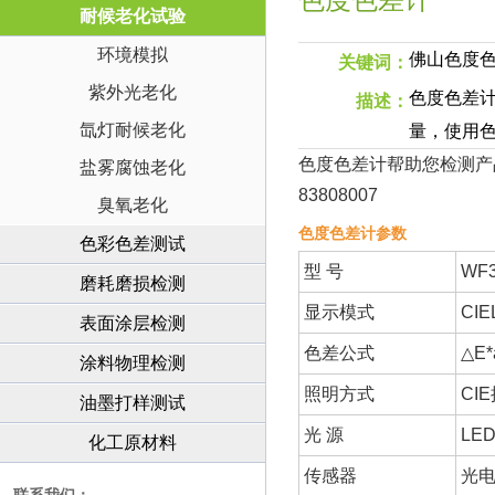
色度色差计
耐候老化试验
环境模拟
佛山色度色
关键词：
紫外光老化
色度色差计
描述：
氙灯耐候老化
量，使用
色度色差计帮助您检测产
盐雾腐蚀老化
83808007
臭氧老化
色度色差计参数
色彩色差测试
型 号
WF
磨耗磨损检测
显示模式
CIE
表面涂层检测
色差公式
△E*
涂料物理检测
照明方式
CI
油墨打样测试
光 源
LE
化工原材料
传感器
光