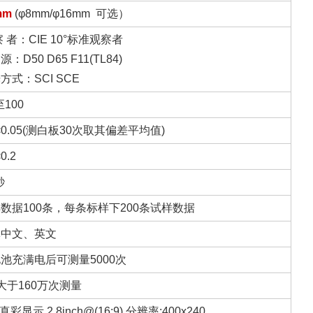
mm
(φ8mm/φ16mm 可选）
察 者：CIE 10°标准观察者
：D50 D65 F11(TL84)
方式：SCI SCE
至100
<0.05(测白板30次取其偏差平均值)
0.2
秒
数据100条，每条标样下200条试样数据
体中文、英文
池充满电后可测量5000次
大于160万次测量
真彩显示 2.8inch@(16:9) 分辨率:400x240