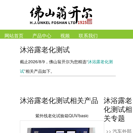
网站首页
产品中心
视频
联系我们
沐浴露老化测试
截止2026/8/9，佛山翁开尔为您精选“
沐浴露老化测
试
”相关产品如下。
沐浴露老化测试相关产品
沐浴露老
化测试相
紫外线老化试验箱QUV/basic
关专题
>> 汽车外部