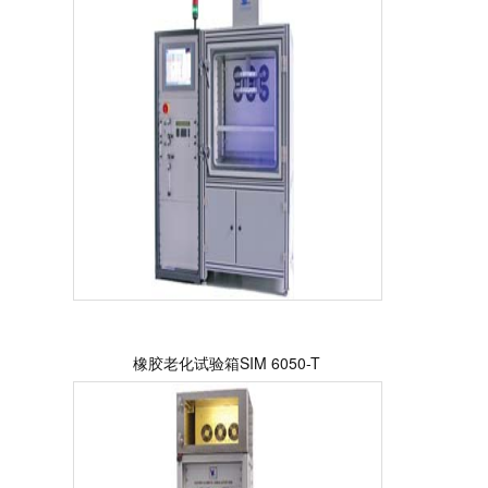
橡胶老化试验箱SIM 6050-T