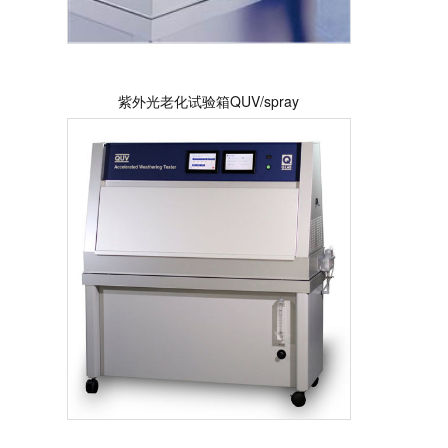
紫外光老化试验箱QUV/spray