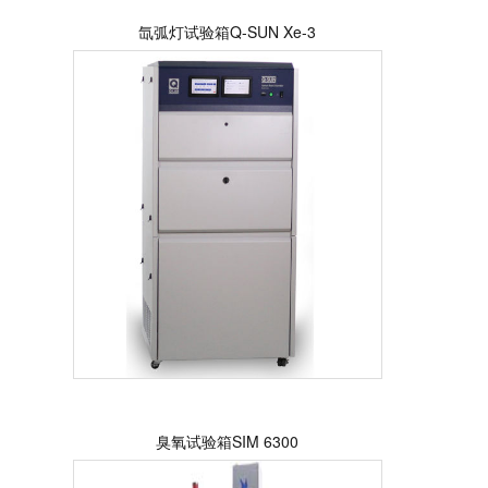
氙弧灯试验箱Q-SUN Xe-3
臭氧试验箱SIM 6300